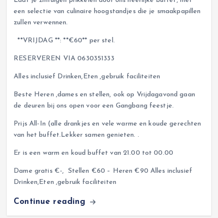
Laat je zintuigen prikkelen door ons heerlijke buffet, met
een selectie van culinaire hoogstandjes die je smaakpapillen
zullen verwennen.
**VRIJDAG **: **€60** per stel.
RESERVEREN VIA 0630351333
Alles inclusief Drinken,Eten ,gebruik faciliteiten
Beste Heren ,dames en stellen, ook op Vrijdagavond gaan
de deuren bij ons open voor een Gangbang feestje.
Prijs All-In (alle drankjes en vele warme en koude gerechten
van het buffet.Lekker samen genieten. .
Er is een warm en koud buffet van 21.00 tot 00.00
Dame gratis €-, Stellen €60 – Heren €90 Alles inclusief
Drinken,Eten ,gebruik faciliteiten
Continue reading