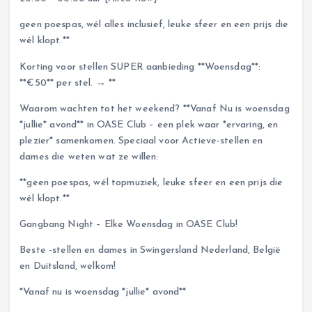
geen poespas, wél alles inclusief, leuke sfeer en een prijs die
wél klopt.**
Korting voor stellen SUPER aanbieding **Woensdag**:
**€50** per stel. → **
Waarom wachten tot het weekend? **Vanaf Nu is woensdag
*jullie* avond** in OASE Club – een plek waar *ervaring, en
plezier* samenkomen. Speciaal voor Actieve-stellen en
dames die weten wat ze willen:
**geen poespas, wél topmuziek, leuke sfeer en een prijs die
wél klopt.**
Gangbang Night – Elke Woensdag in OASE Club!
Beste -stellen en dames in Swingersland Nederland, België
en Duitsland, welkom!
*Vanaf nu is woensdag *jullie* avond**