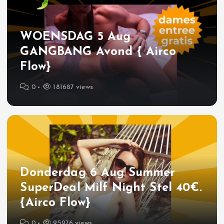
WOENSDAG 5 Aug
GANGBANG Avond { Airco
Flow}
0
181687 views
Donderdag 6 Aug Summer
SuperDeal Milf Night Stel 40€.
{Airco Flow}
0
95976 views