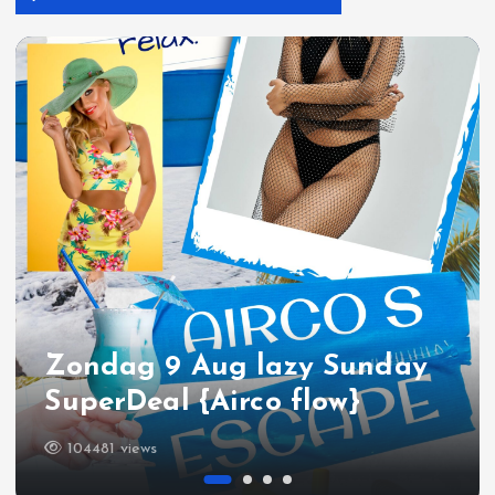
Zondag 9 Aug lazy Sunday
SuperDeal {Airco flow}
104481 views