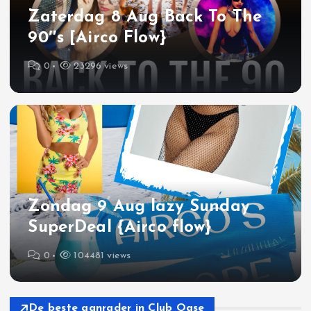
Zaterdag 8 Aug Back To The
90″s [Airco Flow}
0
23296 views
Zondag 9 Aug lazy Sunday
SuperDeal {Airco flow}
0
104481 views
De beste aanrader in Club Oase