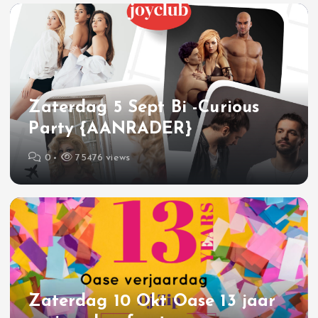
Zaterdag 5 Sept Bi -Curious
Party {AANRADER}
0
75476 views
Zaterdag 10 Okt Oase 13 jaar