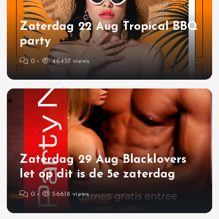
Zaterdag 22 Aug Tropical BBQ
party
0
46437 views
Zaterdag 29 Aug Blacklovers
let op dit is de 5e zaterdag
0
56618 views