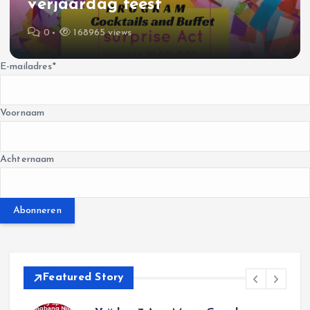
verjaardag feest
0
168965 views
E-mailadres
*
Voornaam
Achternaam
Abonneren
Featured Story