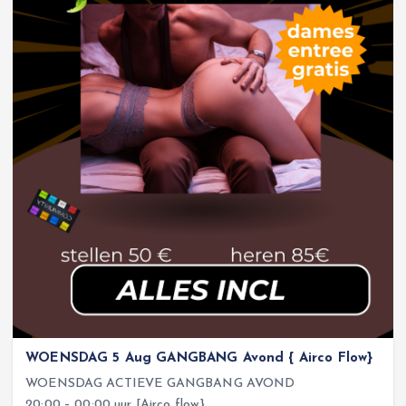
WOENSDAG 5 Aug GANGBANG Avond { Airco Flow}
WOENSDAG ACTIEVE GANGBANG AVOND
20:00 – 00:00 uur [Airco flow}