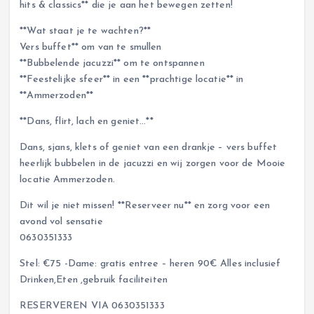
hits & classics** die je aan het bewegen zetten!
**Wat staat je te wachten?**
Vers buffet** om van te smullen
**Bubbelende jacuzzi** om te ontspannen
**Feestelijke sfeer** in een **prachtige locatie** in
**Ammerzoden**
**Dans, flirt, lach en geniet…**
Dans, sjans, klets of geniet van een drankje – vers buffet
heerlijk bubbelen in de jacuzzi en wij zorgen voor de Mooie
locatie Ammerzoden.
Dit wil je niet missen! **Reserveer nu** en zorg voor een
avond vol sensatie
0630351333
Stel: €75 -Dame: gratis entree – heren 90€ Alles inclusief
Drinken,Eten ,gebruik faciliteiten
RESERVEREN VIA 0630351333